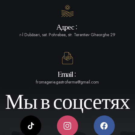
Адрес:
r-l Dubăsari, sat. Pohrebea, str. Terentiev Gheorghe 29
Email:
fromagerie.gastroferma@gmail.com
Мы в соцсетях