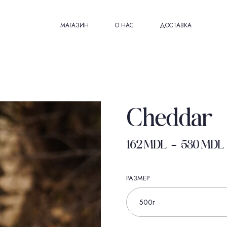
МАГАЗИН
О НАС
ДОСТАВКА
Cheddar
162
MDL
–
530
MDL
РАЗМЕР